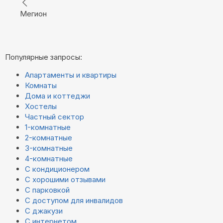
Мегион
Популярные запросы:
Апартаменты и квартиры
Комнаты
Дома и коттеджи
Хостелы
Частный сектор
1-комнатные
2-комнатные
3-комнатные
4-комнатные
С кондиционером
С хорошими отзывами
С парковкой
С доступом для инвалидов
С джакузи
С интернетом